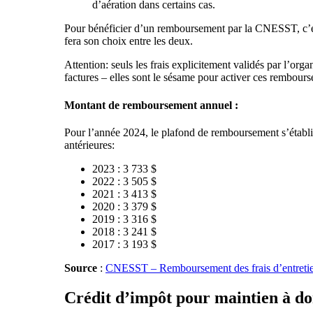
d’aération dans certains cas.
Pour bénéficier d’un remboursement par la CNESST, c’es
fera son choix entre les deux.
Attention: seuls les frais explicitement validés par l’or
factures – elles sont le sésame pour activer ces rembour
Montant de remboursement annuel :
Pour l’année 2024, le plafond de remboursement s’établit
antérieures:
2023 : 3 733 $
2022 : 3 505 $
2021 : 3 413 $
2020 : 3 379 $
2019 : 3 316 $
2018 : 3 241 $
2017 : 3 193 $
Source
:
CNESST – Remboursement des frais d’entretie
Crédit d’impôt pour maintien à do