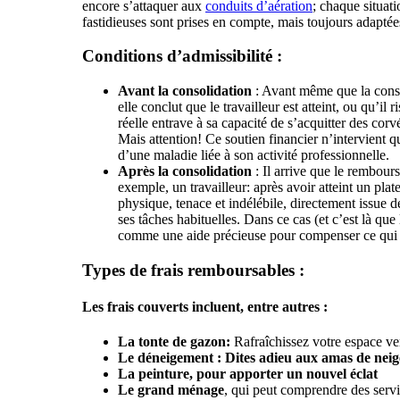
encore s’attaquer aux
conduits d’aération
; chaque situat
fastidieuses sont prises en compte, mais toujours adaptée
Conditions d’admissibilité :
Avant la consolidation
: Avant même que la consol
elle conclut que le travailleur est atteint, ou qu’il
réelle entrave à sa capacité de s’acquitter des co
Mais attention! Ce soutien financier n’intervient q
d’une maladie liée à son activité professionnelle.
Après la consolidation
: Il arrive que le rembour
exemple, un travailleur: après avoir atteint un pla
physique, tenace et indélébile, directement issue d
ses tâches habituelles. Dans ce cas (et c’est là qu
comme une aide précieuse pour compenser ce qui n
Types de frais remboursables :
Les frais couverts incluent, entre autres :
La tonte de gazon:
Rafraîchissez votre espace v
Le déneigement :
Dites adieu aux amas de neig
La peinture, pour apporter un nouvel éclat
Le grand ménage
, qui peut comprendre des servi