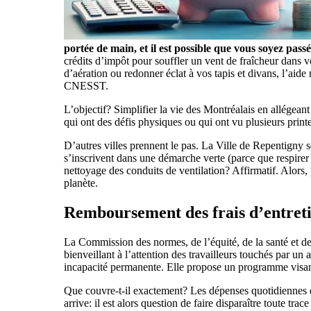
portée de main, et il est possible que vous soyez passé
crédits d’impôt pour souffler un vent de fraîcheur dans 
d’aération ou redonner éclat à vos tapis et divans, l’aide
CNESST.
L’objectif? Simplifier la vie des Montréalais en allégean
qui ont des défis physiques ou qui ont vu plusieurs print
D’autres villes prennent le pas. La Ville de Repentigny se
s’inscrivent dans une démarche verte (parce que respirer u
nettoyage des conduits de ventilation? Affirmatif. Alors, 
planète.
Remboursement des frais d’entret
La Commission des normes, de l’équité, de la santé et de
bienveillant à l’attention des travailleurs touchés par un 
incapacité permanente. Elle propose un programme visant
Que couvre-t-il exactement? Les dépenses quotidiennes 
arrive: il est alors question de faire disparaître toute trace