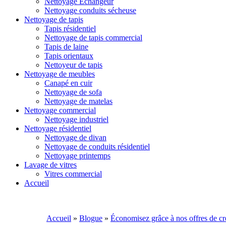
Nettoyage Échangeur
Nettoyage conduits sécheuse
Nettoyage de tapis
Tapis résidentiel
Nettoyage de tapis commercial
Tapis de laine
Tapis orientaux
Nettoyeur de tapis
Nettoyage de meubles
Canapé en cuir
Nettoyage de sofa
Nettoyage de matelas
Nettoyage commercial
Nettoyage industriel
Nettoyage résidentiel
Nettoyage de divan
Nettoyage de conduits résidentiel
Nettoyage printemps
Lavage de vitres
Vitres commercial
Accueil
Accueil
»
Blogue
»
Économisez grâce à nos offres de cr