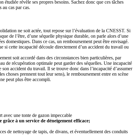
ion étudiée révèle ses propres besoins. Sachez donc que ces tâches
s au cas par cas.
idation ne soit actée, tout repose sur l’évaluation de la CNESST. Si
 risque de l’être, d’une séquelle physique durable, on parle alors d’une
rvées domestiques. Dans ce cas, un remboursement peut être envisagé.
ue si cette incapacité découle directement d’un accident du travail ou
sement soit accordé dans des circonstances bien particulières, par
teau de récupération optimale peut garder des séquelles. Une incapacité
e son accident du travail. Il se trouve donc dans l’incapacité d’assumer
e les choses prennent tout leur sens), le remboursement entre en scène
e peut plus être accompli.
ert avec une tonte de gazon impeccable
e grâce à un service de déneigement efficace;
ces de nettoyage de tapis, de divans, et éventuellement des conduits