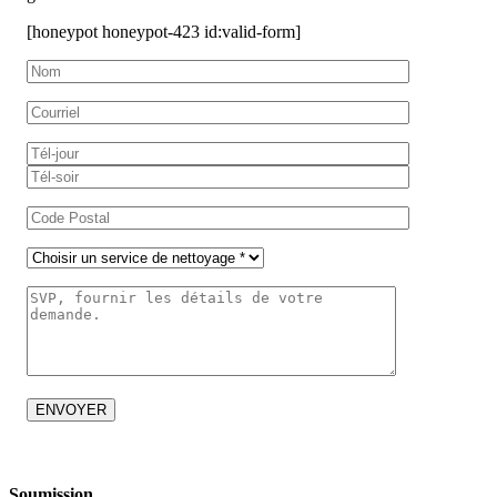
[honeypot honeypot-423 id:valid-form]
Soumission