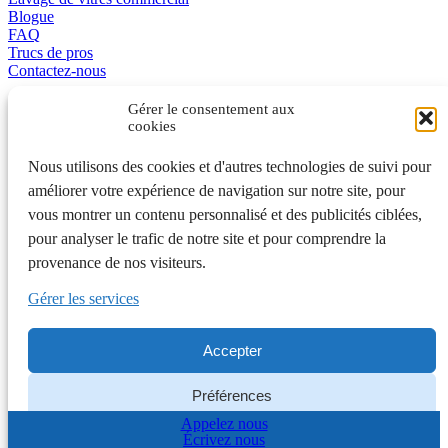
Blogue
FAQ
Trucs de pros
Contactez-nous
Promotions
Gérer le consentement aux
cookies
L’excellence en affaire
Nous utilisons des cookies et d'autres technologies de suivi pour
améliorer votre expérience de navigation sur notre site, pour
English
vous montrer un contenu personnalisé et des publicités ciblées,
pour analyser le trafic de notre site et pour comprendre la
401A, de la Grande-Côte, Rosemère QC J7A 1K7 450 970-3363
provenance de nos visiteurs.
Laval et Rive-Nord • 442, rue Saint-Gabriel, Montréal QC H2Y
2Z9 514 992-7775 Montréal
Gérer les services
6500, Trans-Canada, 4e étage, Pointe-Claire QC 514 575-7017
Ouest de l'île • Rive-Sud 450 700-1673 • Québec 418 210-0156
Accepter
© Nettoyage Experts | Tous droits réservés |
Plan du site
|
Politique
de confidentialité
|
Préférences de cookies
Préférences
Appelez nous
Politique de cookies
Politique de confidentialité
Écrivez nous