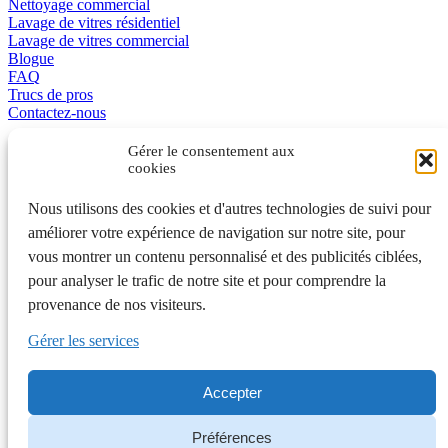
Nettoyage commercial
Lavage de vitres résidentiel
Lavage de vitres commercial
Blogue
FAQ
Trucs de pros
Contactez-nous
Promotions
Gérer le consentement aux
cookies
L’excellence en affaire
Nous utilisons des cookies et d'autres technologies de suivi pour
améliorer votre expérience de navigation sur notre site, pour
English
vous montrer un contenu personnalisé et des publicités ciblées,
pour analyser le trafic de notre site et pour comprendre la
401A, de la Grande-Côte, Rosemère QC J7A 1K7 450 970-3363
provenance de nos visiteurs.
Laval et Rive-Nord • 442, rue Saint-Gabriel, Montréal QC H2Y
2Z9 514 992-7775 Montréal
Gérer les services
6500, Trans-Canada, 4e étage, Pointe-Claire QC 514 575-7017
Ouest de l'île • Rive-Sud 450 700-1673 • Québec 418 210-0156
Accepter
© Nettoyage Experts | Tous droits réservés |
Plan du site
|
Politique
de confidentialité
|
Préférences de cookies
Préférences