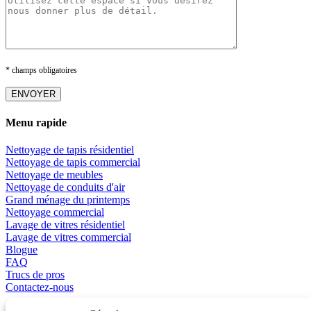
* champs obligatoires
Menu rapide
Nettoyage de tapis résidentiel
Nettoyage de tapis commercial
Nettoyage de meubles
Nettoyage de conduits d'air
Grand ménage du printemps
Nettoyage commercial
Lavage de vitres résidentiel
Lavage de vitres commercial
Blogue
FAQ
Trucs de pros
Contactez-nous
Promotions