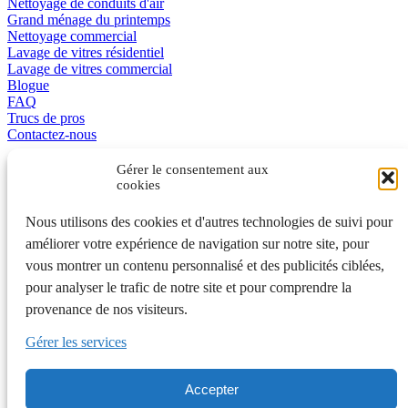
Nettoyage de conduits d'air
Grand ménage du printemps
Nettoyage commercial
Lavage de vitres résidentiel
Lavage de vitres commercial
Blogue
FAQ
Trucs de pros
Contactez-nous
Promotions
Gérer le consentement aux
cookies
L’excellence en affaire
Nous utilisons des cookies et d'autres technologies de suivi pour
améliorer votre expérience de navigation sur notre site, pour
vous montrer un contenu personnalisé et des publicités ciblées,
English
pour analyser le trafic de notre site et pour comprendre la
401A, de la Grande-Côte, Rosemère QC J7A 1K7 450 970-3363
provenance de nos visiteurs.
Laval et Rive-Nord • 442, rue Saint-Gabriel, Montréal QC H2Y
2Z9 514 992-7775 Montréal
Gérer les services
6500, Trans-Canada, 4e étage, Pointe-Claire QC 514 575-7017
Ouest de l'île • Rive-Sud 450 700-1673 • Québec 418 210-0156
Accepter
© Nettoyage Experts | Tous droits réservés |
Plan du site
|
Politique