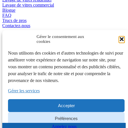
Lavage de vitres commercial
Blogue
FAQ
Trucs de pros
Contactez-nous
Promotions
Gérer le consentement aux
cookies
L’excellence en affaire
Nous utilisons des cookies et d'autres technologies de suivi pour
améliorer votre expérience de navigation sur notre site, pour
English
vous montrer un contenu personnalisé et des publicités ciblées,
pour analyser le trafic de notre site et pour comprendre la
401A, de la Grande-Côte, Rosemère QC J7A 1K7 450 970-3363
provenance de nos visiteurs.
Laval et Rive-Nord • 442, rue Saint-Gabriel, Montréal QC H2Y
2Z9 514 992-7775 Montréal
Gérer les services
6500, Trans-Canada, 4e étage, Pointe-Claire QC 514 575-7017
Ouest de l'île • Rive-Sud 450 700-1673 • Québec 418 210-0156
Accepter
© Nettoyage Experts | Tous droits réservés |
Plan du site
|
Politique
de confidentialité
|
Préférences de cookies
Préférences
Appelez nous