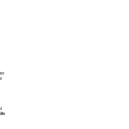
tre
ir
si
its