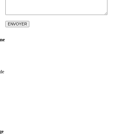
ine
 de
ge